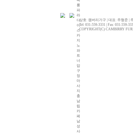
싸
롱
파
라
상호: 캠버리가구 | 대표: 주형준 | 
다
Tel: 031-559-3331 | Fax: 031-559-333
이
COPYRIGHT(C) CAMBIRRY FURNITU
스
카
지
노
파
트
너
압
구
정
마
사
지
충
남
립
카
페
남
성
사