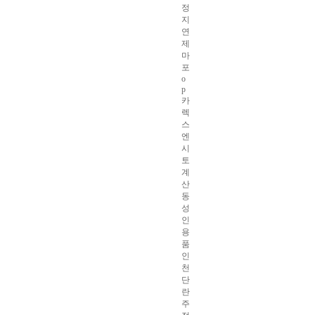
정
지
연
제
마
포
o
p
카
렉
스
엔
시
토
계
산
동
성
인
용
품
인
천
단
란
주