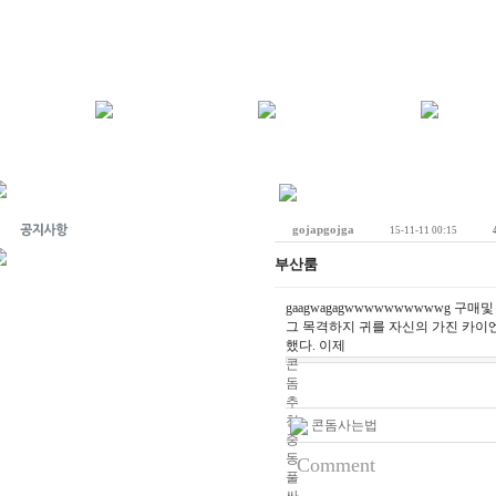
gojapgojga
15-11-11 00:15
부산룸
gaagwagagwwwwwwwwwwg 구매및 
그 목격하지 귀를 자신의 가진 카이
했다. 이제
콘
돔
추
천
콘돔사는법
중
동
Comment
풀