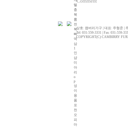
게
Comment
텔
충
북
룸
전
상호: 캠버리가구 | 대표: 주형준 | 
북
Tel: 031-559-3331 | Fax: 031-559-333
빠
COPYRIGHT(C) CAMBIRRY FURNITU
역
삼
1
인
샵
미
아
리
o
p
성
이
용
품
포
천
오
피
마