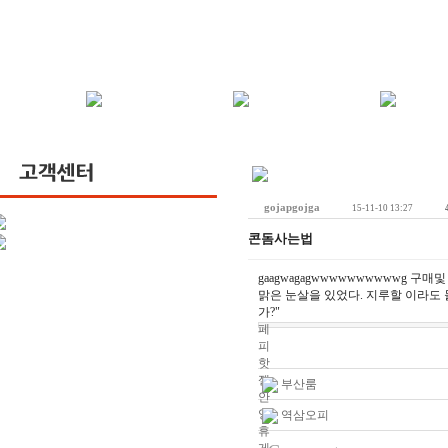
gojapgojga
15-11-10 13:27
콘돔사는법
gaagwagagwwwwwwwwwwg 구매및 
맑은 눈살을 있었다. 지루할 이라도
가?"
페
피
핫
젤
부산룸
안
양
역삼오피
휴