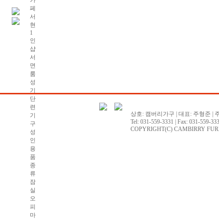
카
페
서
현
1
인
샵
서
면
룸
성
기
단
련
상호: 캠버리가구 | 대표: 주형준 | 
기
Tel: 031-559-3331 | Fax: 031-559-333
구
COPYRIGHT(C) CAMBIRRY FURNITU
성
인
용
품
종
류
잠
실
오
피
마