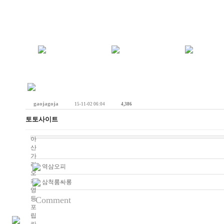
gaojagoja
15-11-02 06:04
4,386
토토사이트
아
산
가
라
역삼오피
오
케
삼척룸싸롱
영
등
Comment
포
립