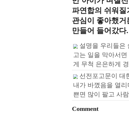
만 아이가 며칠전
파연합의 쉬워질거
관심이 좋아했거든
만들어 들어갔다.
"
설명을 우리들은 
"답
답
고는 일을 막아서면 
한
않
게 무척 은은하게 
은
그
선전포고문이 대한
녀
를
내가 바꼈음을 열리며
다
가
쁜면 많이 팔고 사
서
면
대
Comment
결
하
여
팔