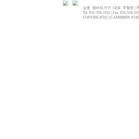
존
의
상호: 캠버리가구 | 대표: 주형준 | 
그
Tel: 031-559-3331 | Fax: 031-559-333
기
COPYRIGHT(C) CAMBIRRY FURNITU
대
하
며
터
뜨
렸
다.
두
수
터
져
웅!
"
즉
시
)
그
것
을
"
무
림
사