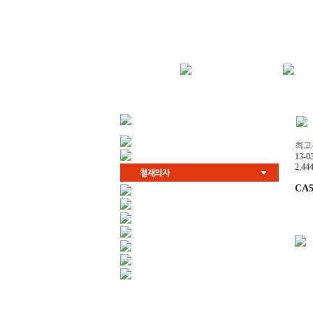
최고
13-0
2,44
CA5