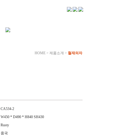
HOME > 제품소개 >
철재의자
CA534-2
W450 * D490 * H840 SH430
Rusty
중국